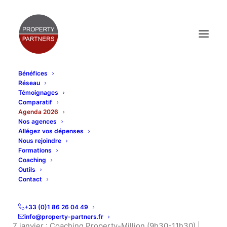
Bénéfices
Réseau
Témoignages
AGENDA 2026
Comparatif
Agenda 2026
Nos agences
Allégez vos dépenses
Nous rejoindre
Formations
Coaching
Home
Agenda 2026
Outils
Contact
Janvier 2026
+33 (0)1 86 26 04 49
info@property-partners.fr
7 janvier : Coaching Property-Million (9h30-11h30) |