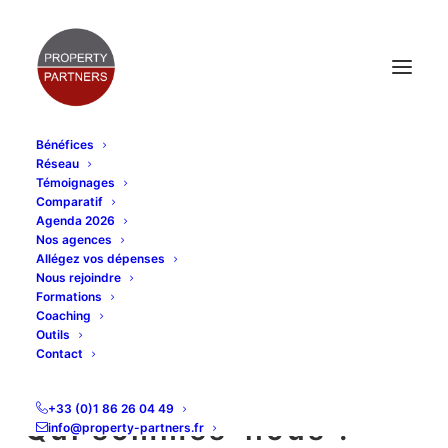
Bénéfices
Réseau
Témoignages
POLITIQUE DE
Comparatif
Agenda 2026
CONFIDENTIALITÉ
Nos agences
Allégez vos dépenses
Nous rejoindre
Formations
Coaching
Outils
Home
Politique de confidentialité
Contact
+33 (0)1 86 26 04 49
Qui sommes-nous ?
info@property-partners.fr